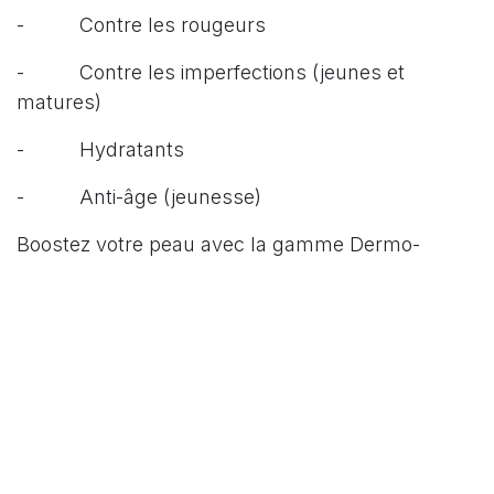
- Contre les rougeurs
- Contre les imperfections (jeunes et
matures)
- Hydratants
- Anti-âge (jeunesse)
Boostez votre peau avec la gamme Dermo-
Booster Sothys : des soins cosméceutiques
haute précision pour des résultats visibles,
rapides et personnalisés.
Solution Dermo-
Problématiques
Booster