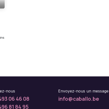
ins
ez-nous
Envoyez-nous un message
493 06 46 08
info@caballo.be
496 81 84 95